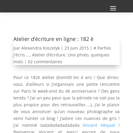
Atelier d’écriture en ligne : 182 è
par
Alexandra Koszelyk
|
23 Juin 2015
|
# Parfois
j'écris ...
,
Atelier d’écriture
,
Une photo, quelques
mots
|
62 commentaires
Pour ce 182è atelier (bientôt les 4 ans ! Que diriez-
vous, d’ailleurs si j’organisais une petite rencontre
sur Paris le week-end du 4è anniversaire ? Des gens
tentés ? J’ai un peu peur que la période ne soit pas la
plus propice pour des retrouvailles …), j’ai le plaisir
de vous annoncer qu’un nouveau photographe va
venir hanter ce blog ! J’adore ces nuances de gris !
J’ai nommé tadadadadadadada
Vincent Héquet
!
Bienvenue Vincent et merci encore de nous