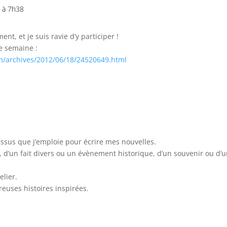
2 à 7h38
ent, et je suis ravie d’y participer !
te semaine :
com/archives/2012/06/18/24520649.html
essus que j’emploie pour écrire mes nouvelles.
u, d’un fait divers ou un évènement historique, d’un souvenir ou 
elier.
reuses histoires inspirées.