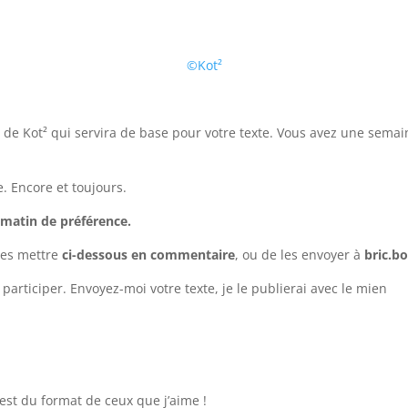
©Kot²
 Kot² qui servira de base pour votre texte. Vous avez une semaine p
e. Encore et toujours.
 matin de préférence.
 les mettre
ci-dessous en commentaire
, ou de les envoyer à
bric.b
participer. Envoyez-moi votre texte, je le publierai avec le mien
c est du format de ceux que j’aime !