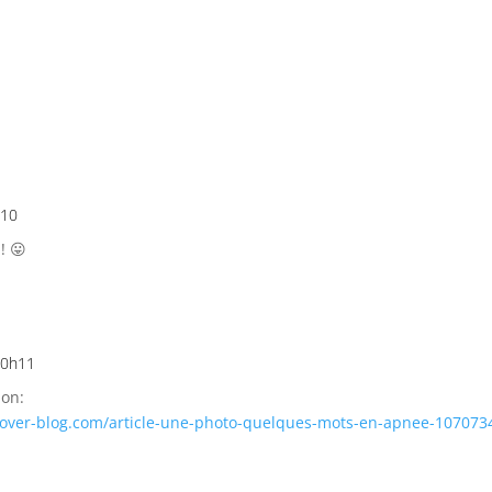
h10
! 😛
à 0h11
ion:
over-blog.com/article-une-photo-quelques-mots-en-apnee-107073