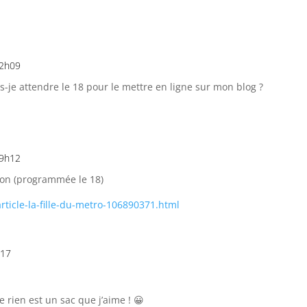
22h09
s-je attendre le 18 pour le mettre en ligne sur mon blog ?
19h12
tion (programmée le 18)
rticle-la-fille-du-metro-106890371.html
h17
e rien est un sac que j’aime ! 😀